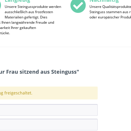
Unsere Steingussprodukte werden
Unsere Qualitätsprodukt
ausschließlich aus frostfesten
Steinguss stammen aus r
Materialien gefertigt. Dies
oder europäischer Produk
t Ihnen langwährende Freude und
rkeit Ihrer gekauften
stücke.
r Frau sitzend aus Steinguss"
 freigeschaltet.