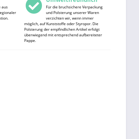
e aus
Für die bruchsichere Verpackung
egionaler
und Polsterung unserer Waren
tion.
verzichten wir, wenn immer
möglich, auf Kunststoffe oder Styropor. Die
Polsterung der empfindlichen Artikel erfolgt
überwiegend mit entsprechend aufbereiteter
Pappe.