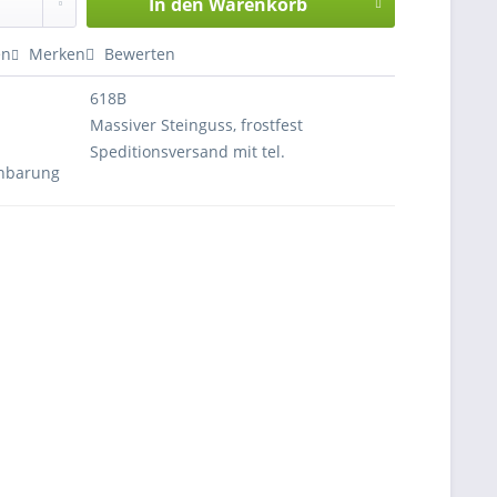
In den
Warenkorb
en
Merken
Bewerten
618B
Massiver Steinguss, frostfest
Speditionsversand mit tel.
inbarung