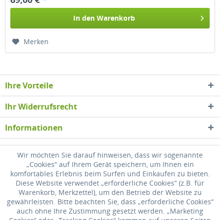
In den
Warenkorb
Merken
Ihre Vorteile
Ihr Widerrufsrecht
Informationen
Newsletter
Wir möchten Sie darauf hinweisen, dass wir sogenannte
„Cookies“ auf Ihrem Gerät speichern, um Ihnen ein
komfortables Erlebnis beim Surfen und Einkaufen zu bieten.
* Alle Preise inkl. gesetzl. Mehrwertsteuer zzgl.
Versandkosten
, wenn nicht
Diese Website verwendet „erforderliche Cookies“ (z.B. für
anders beschrieben
Warenkorb, Merkzettel), um den Betrieb der Website zu
gewährleisten. Bitte beachten Sie, dass „erforderliche Cookies“
Widerrufsrecht
Versandkosten
Datenschutz
Zahlung
auch ohne Ihre Zustimmung gesetzt werden. „Marketing