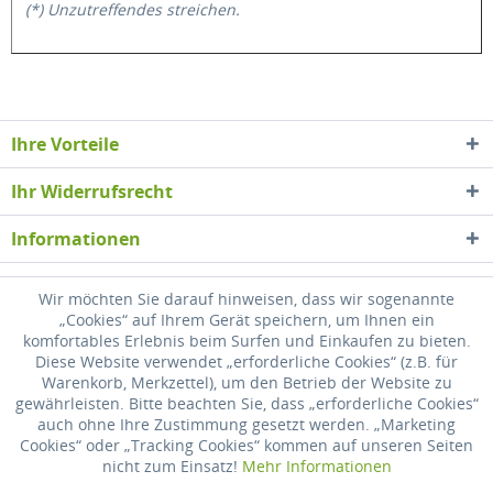
(*) Unzutreffendes streichen.
Ihre Vorteile
Ihr Widerrufsrecht
Informationen
Newsletter
Wir möchten Sie darauf hinweisen, dass wir sogenannte
„Cookies“ auf Ihrem Gerät speichern, um Ihnen ein
komfortables Erlebnis beim Surfen und Einkaufen zu bieten.
* Alle Preise inkl. gesetzl. Mehrwertsteuer zzgl.
Versandkosten
, wenn nicht
Diese Website verwendet „erforderliche Cookies“ (z.B. für
anders beschrieben
Warenkorb, Merkzettel), um den Betrieb der Website zu
gewährleisten. Bitte beachten Sie, dass „erforderliche Cookies“
Widerrufsrecht
Versandkosten
Datenschutz
Zahlung
auch ohne Ihre Zustimmung gesetzt werden. „Marketing
Cookies“ oder „Tracking Cookies“ kommen auf unseren Seiten
AGB
Impressum
nicht zum Einsatz!
Mehr Informationen
Realisiert mit Shopware