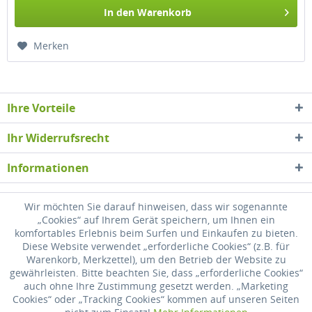
In den
Warenkorb
Merken
Ihre Vorteile
Ihr Widerrufsrecht
Informationen
Newsletter
Wir möchten Sie darauf hinweisen, dass wir sogenannte
„Cookies“ auf Ihrem Gerät speichern, um Ihnen ein
komfortables Erlebnis beim Surfen und Einkaufen zu bieten.
* Alle Preise inkl. gesetzl. Mehrwertsteuer zzgl.
Versandkosten
, wenn nicht
Diese Website verwendet „erforderliche Cookies“ (z.B. für
anders beschrieben
Warenkorb, Merkzettel), um den Betrieb der Website zu
gewährleisten. Bitte beachten Sie, dass „erforderliche Cookies“
Widerrufsrecht
Versandkosten
Datenschutz
Zahlung
auch ohne Ihre Zustimmung gesetzt werden. „Marketing
Cookies“ oder „Tracking Cookies“ kommen auf unseren Seiten
AGB
Impressum