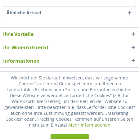
Ähnliche Artikel
Ihre Vorteile
Ihr Widerrufsrecht
Informationen
Newsletter
Wir möchten Sie darauf hinweisen, dass wir sogenannte
„Cookies“ auf Ihrem Gerät speichern, um Ihnen ein
komfortables Erlebnis beim Surfen und Einkaufen zu bieten.
* Alle Preise inkl. gesetzl. Mehrwertsteuer zzgl.
Versandkosten
, wenn nicht
Diese Website verwendet „erforderliche Cookies“ (z.B. für
anders beschrieben
Warenkorb, Merkzettel), um den Betrieb der Website zu
gewährleisten. Bitte beachten Sie, dass „erforderliche Cookies“
Widerrufsrecht
Versandkosten
Datenschutz
Zahlung
auch ohne Ihre Zustimmung gesetzt werden. „Marketing
Cookies“ oder „Tracking Cookies“ kommen auf unseren Seiten
AGB
Impressum
nicht zum Einsatz!
Mehr Informationen
Realisiert mit Shopware