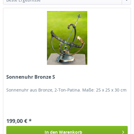
Alle Bronzeskulpturen sind wetter- und frostfest
und können daher ganzjährig im Garten bleiben.
Dies ist gerade bei den Bronzefiguren wichtig, die
als Wasserspeier am Gartenteich stehen.
Neben den Gartenbronzen finden Sie im Sortiment
zahlreiche Bronzeskulpturen, die sich auch perfekt
als Dekoration im Wohnbereich eignen.
Sonnenuhr Bronze S
Sonnenuhr aus Bronze, 2-Ton-Patina. Maße: 25 x 25 x 30 cm
199,00 € *
In den
Warenkorb