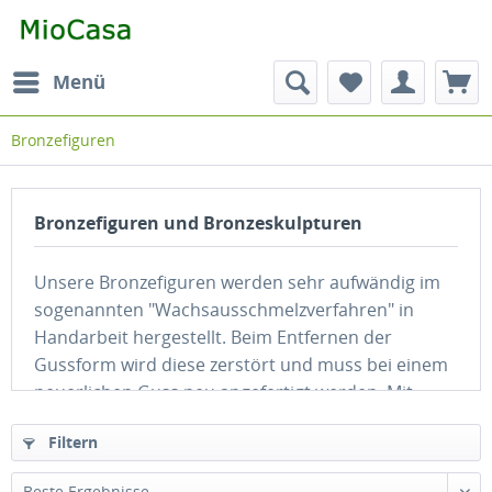
Menü
Bronzefiguren
Bronzefiguren und Bronzeskulpturen
Unsere Bronzefiguren werden sehr aufwändig im
sogenannten "Wachsausschmelzverfahren" in
Handarbeit hergestellt. Beim Entfernen der
Gussform wird diese zerstört und muss bei einem
neuerlichen Guss neu angefertigt werden. Mit
unseren Bronze Figuren erhalten Sie somit ein
Filtern
hochwertiges Unikat.