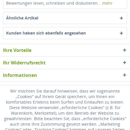
Bewertungen lesen, schreiben und diskutieren...
mehr
Ähnliche Artikel
Kunden haben sich ebenfalls angesehen
Ihre Vorteile
Ihr Widerrufsrecht
Informationen
Newsletter
Wir möchten Sie darauf hinweisen, dass wir sogenannte
„Cookies“ auf Ihrem Gerät speichern, um Ihnen ein
komfortables Erlebnis beim Surfen und Einkaufen zu bieten.
* Alle Preise inkl. gesetzl. Mehrwertsteuer zzgl.
Versandkosten
, wenn nicht
Diese Website verwendet „erforderliche Cookies“ (z.B. für
anders beschrieben
Warenkorb, Merkzettel), um den Betrieb der Website zu
gewährleisten. Bitte beachten Sie, dass „erforderliche Cookies“
Widerrufsrecht
Versandkosten
Datenschutz
Zahlung
auch ohne Ihre Zustimmung gesetzt werden. „Marketing
Cookies“ oder „Tracking Cookies“ kommen auf unseren Seiten