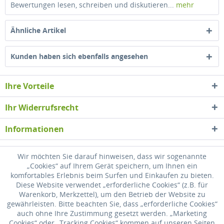
Bewertungen lesen, schreiben und diskutieren...
mehr
Ähnliche Artikel
Kunden haben sich ebenfalls angesehen
Ihre Vorteile
Ihr Widerrufsrecht
Informationen
Newsletter
Wir möchten Sie darauf hinweisen, dass wir sogenannte
„Cookies“ auf Ihrem Gerät speichern, um Ihnen ein
komfortables Erlebnis beim Surfen und Einkaufen zu bieten.
* Alle Preise inkl. gesetzl. Mehrwertsteuer zzgl.
Versandkosten
, wenn nicht
Diese Website verwendet „erforderliche Cookies“ (z.B. für
anders beschrieben
Warenkorb, Merkzettel), um den Betrieb der Website zu
gewährleisten. Bitte beachten Sie, dass „erforderliche Cookies“
Widerrufsrecht
Versandkosten
Datenschutz
Zahlung
auch ohne Ihre Zustimmung gesetzt werden. „Marketing
Cookies“ oder „Tracking Cookies“ kommen auf unseren Seiten