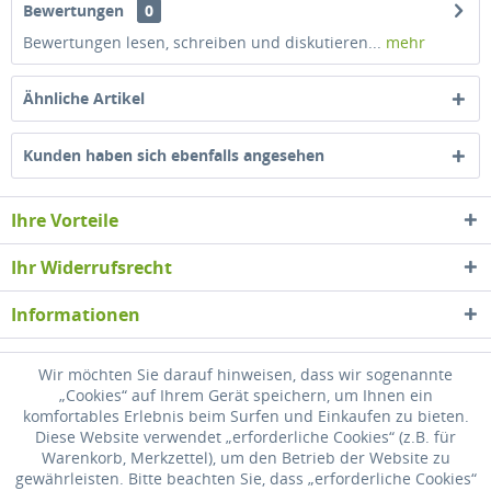
Bewertungen
0
Bewertungen lesen, schreiben und diskutieren...
mehr
Ähnliche Artikel
Kunden haben sich ebenfalls angesehen
Ihre Vorteile
Ihr Widerrufsrecht
Informationen
Newsletter
Wir möchten Sie darauf hinweisen, dass wir sogenannte
„Cookies“ auf Ihrem Gerät speichern, um Ihnen ein
komfortables Erlebnis beim Surfen und Einkaufen zu bieten.
* Alle Preise inkl. gesetzl. Mehrwertsteuer zzgl.
Versandkosten
, wenn nicht
Diese Website verwendet „erforderliche Cookies“ (z.B. für
anders beschrieben
Warenkorb, Merkzettel), um den Betrieb der Website zu
gewährleisten. Bitte beachten Sie, dass „erforderliche Cookies“