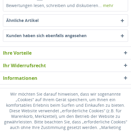
Bewertungen lesen, schreiben und diskutieren...
mehr
Ähnliche Artikel
Kunden haben sich ebenfalls angesehen
Ihre Vorteile
Ihr Widerrufsrecht
Informationen
Newsletter
Wir möchten Sie darauf hinweisen, dass wir sogenannte
„Cookies“ auf Ihrem Gerät speichern, um Ihnen ein
komfortables Erlebnis beim Surfen und Einkaufen zu bieten.
* Alle Preise inkl. gesetzl. Mehrwertsteuer zzgl.
Versandkosten
, wenn nicht
Diese Website verwendet „erforderliche Cookies“ (z.B. für
anders beschrieben
Warenkorb, Merkzettel), um den Betrieb der Website zu
gewährleisten. Bitte beachten Sie, dass „erforderliche Cookies“
Widerrufsrecht
Versandkosten
Datenschutz
Zahlung
auch ohne Ihre Zustimmung gesetzt werden. „Marketing