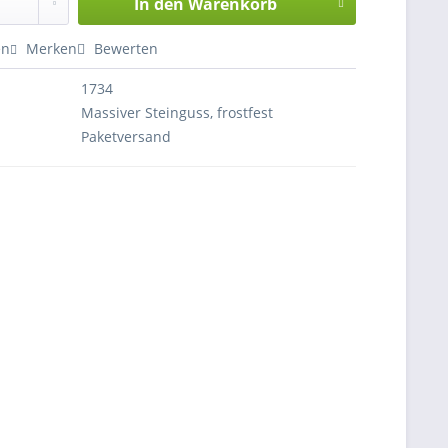
In den
Warenkorb
en
Merken
Bewerten
1734
Massiver Steinguss, frostfest
Paketversand