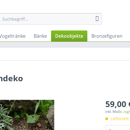
Vogeltränke
Bänke
Dekoobjekte
Bronzefiguren
endeko
59,00 
inkl. MwSt.
zzg
Lieferzeit