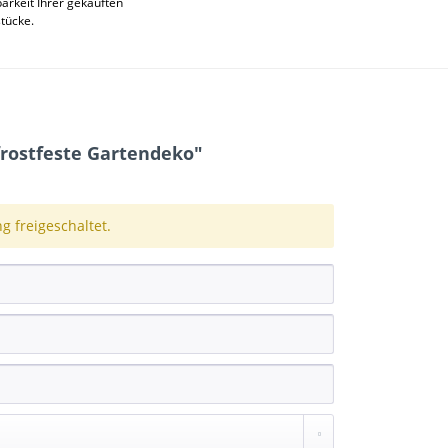
rkeit Ihrer gekauften
stücke.
frostfeste Gartendeko"
 freigeschaltet.