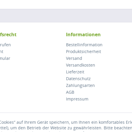
fsrecht
Informationen
rrufen
Bestellinformation
ht
Produktsicherheit
mular
Versand
Versandkosten
Lieferzeit
Datenschutz
Zahlungsarten
AGB
Impressum
ookies“ auf Ihrem Gerät speichern, um Ihnen ein komfortables Er
Preise inkl. gesetzl. Mehrwertsteuer zzgl.
Versandkosten
, wenn nicht anders besc
ettel), um den Betrieb der Website zu gewährleisten. Bitte beachte