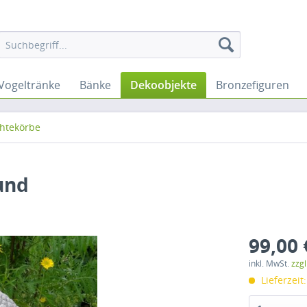
Vogeltränke
Bänke
Dekoobjekte
Bronzefiguren
chtekörbe
und
99,00 
inkl. MwSt.
zzg
Lieferzeit