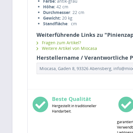
Farbe:
antik-grau
Höhe:
42 cm
Durchmesser
: 22 cm
Gewicht:
20 kg
Standfläche
: cm
Weiterführende Links zu "Pinienzap
Fragen zum Artikel?
Weitere Artikel von Miocasa
Herstellername / Verantwortliche P
Miocasa, Gaden 8, 93326 Abensberg, info@mi
Beste Qualität
Hergestellt in traditioneller
Handarbeit.
garantier
Verwendba
Lieblings