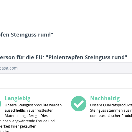
fen Steinguss rund"
erson für die EU: "Pinienzapfen Steinguss rund"
ocasa.com
Langlebig
Nachhaltig
Unsere Steingussprodukte werden
Unsere Qualitätsprodukt
ausschließlich aus frostfesten
Steinguss stammen aus r
Materialien gefertigt. Dies
oder europäischer Produk
t Ihnen langwährende Freude und
rkeit Ihrer gekauften
stücke.