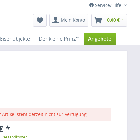
Service/Hilfe
Mein Konto
0,00 € *
Eisenobjekte
Der kleine Prinz™
Angebote
 Artikel steht derzeit nicht zur Verfügung!
€ *
l. Versandkosten