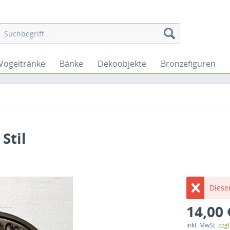
Vogeltränke
Bänke
Dekoobjekte
Bronzefiguren
Stil
Dieser
14,00 
inkl. MwSt.
zzg