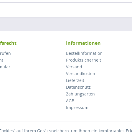
fsrecht
Informationen
rrufen
Bestellinformation
ht
Produktsicherheit
mular
Versand
Versandkosten
Lieferzeit
Datenschutz
Zahlungsarten
AGB
Impressum
ookies“ auf Ihrem Gerät speichern, um Ihnen ein komfortables Er
Preise inkl. gesetzl. Mehrwertsteuer zzgl.
Versandkosten
, wenn nicht anders besc