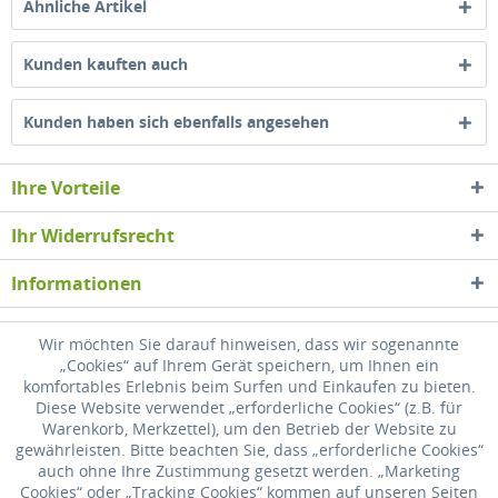
Ähnliche Artikel
Kunden kauften auch
Kunden haben sich ebenfalls angesehen
Ihre Vorteile
Ihr Widerrufsrecht
Informationen
Newsletter
Wir möchten Sie darauf hinweisen, dass wir sogenannte
„Cookies“ auf Ihrem Gerät speichern, um Ihnen ein
komfortables Erlebnis beim Surfen und Einkaufen zu bieten.
* Alle Preise inkl. gesetzl. Mehrwertsteuer zzgl.
Versandkosten
, wenn nicht
Diese Website verwendet „erforderliche Cookies“ (z.B. für
anders beschrieben
Warenkorb, Merkzettel), um den Betrieb der Website zu
gewährleisten. Bitte beachten Sie, dass „erforderliche Cookies“
Widerrufsrecht
Versandkosten
Datenschutz
Zahlung
auch ohne Ihre Zustimmung gesetzt werden. „Marketing
Cookies“ oder „Tracking Cookies“ kommen auf unseren Seiten