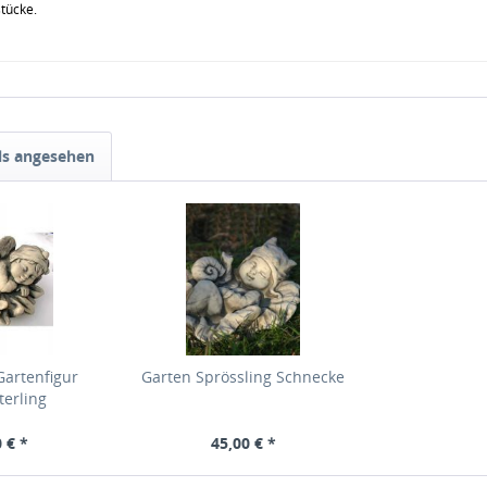
stücke.
ls angesehen
Gartenfigur
Garten Sprössling Schnecke
terling
 € *
45,00 € *