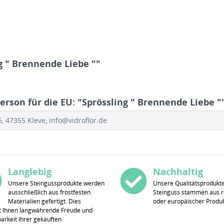
g " Brennende Liebe ""
rson für die EU: "Sprössling " Brennende Liebe "
 47355 Kleve, info@vidroflor.de
Langlebig
Nachhaltig
Unsere Steingussprodukte werden
Unsere Qualitätsprodukt
ausschließlich aus frostfesten
Steinguss stammen aus r
Materialien gefertigt. Dies
oder europäischer Produk
t Ihnen langwährende Freude und
rkeit Ihrer gekauften