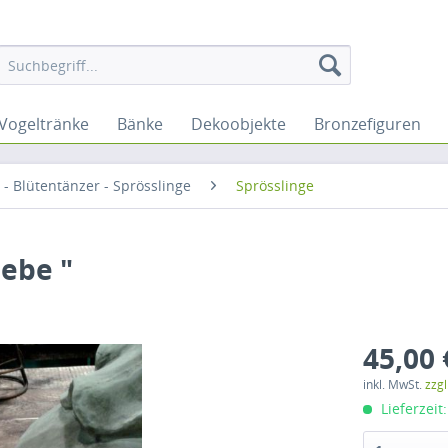
Vogeltränke
Bänke
Dekoobjekte
Bronzefiguren
- Blütentänzer - Sprösslinge
Sprösslinge
iebe "
45,00 
inkl. MwSt.
zzg
Lieferzeit