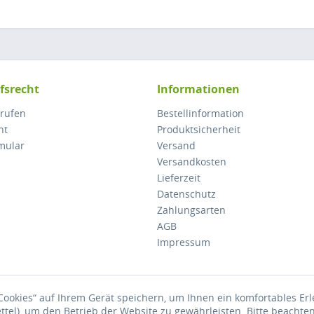
fsrecht
Informationen
rrufen
Bestellinformation
ht
Produktsicherheit
mular
Versand
Versandkosten
Lieferzeit
Datenschutz
Zahlungsarten
AGB
Impressum
ookies“ auf Ihrem Gerät speichern, um Ihnen ein komfortables Er
Preise inkl. gesetzl. Mehrwertsteuer zzgl.
Versandkosten
, wenn nicht anders besc
ettel), um den Betrieb der Website zu gewährleisten. Bitte beachte