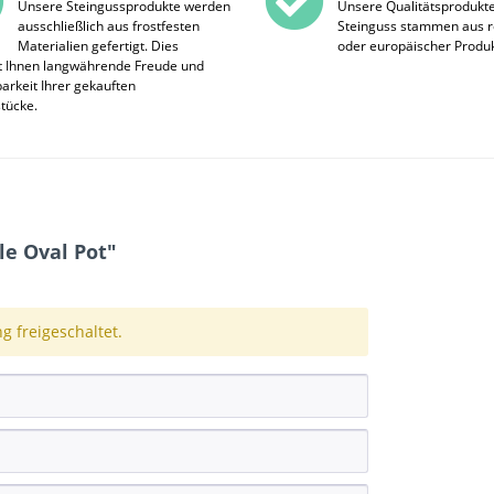
Unsere Steingussprodukte werden
Unsere Qualitätsprodukt
ausschließlich aus frostfesten
Steinguss stammen aus r
Materialien gefertigt. Dies
oder europäischer Produk
t Ihnen langwährende Freude und
rkeit Ihrer gekauften
stücke.
e Oval Pot"
 freigeschaltet.