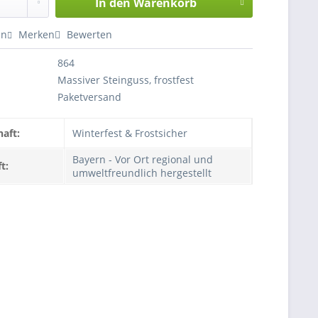
In den
Warenkorb
en
Merken
Bewerten
864
Massiver Steinguss, frostfest
Paketversand
aft:
Winterfest & Frostsicher
Bayern - Vor Ort regional und
t:
umweltfreundlich hergestellt