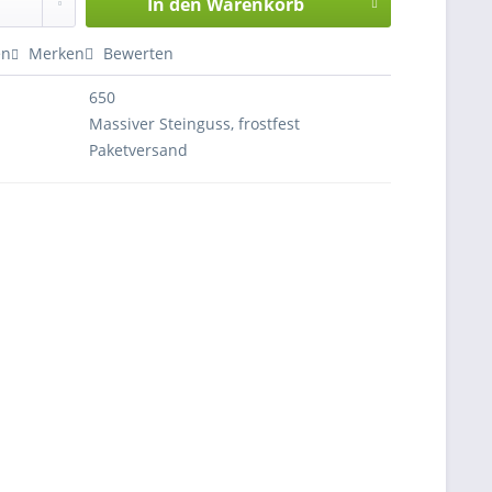
In den
Warenkorb
en
Merken
Bewerten
650
Massiver Steinguss, frostfest
Paketversand