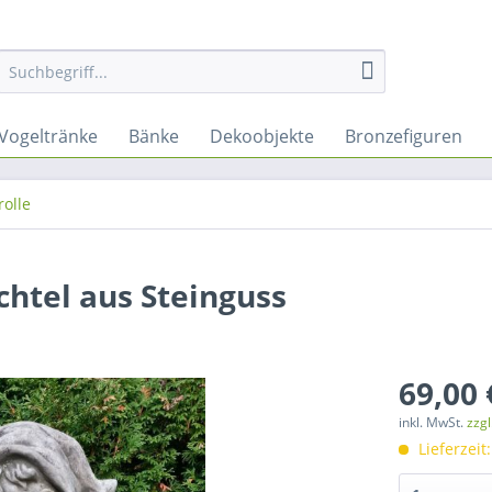
Vogeltränke
Bänke
Dekoobjekte
Bronzefiguren
rolle
chtel aus Steinguss
69,00 
inkl. MwSt.
zzg
Lieferzeit