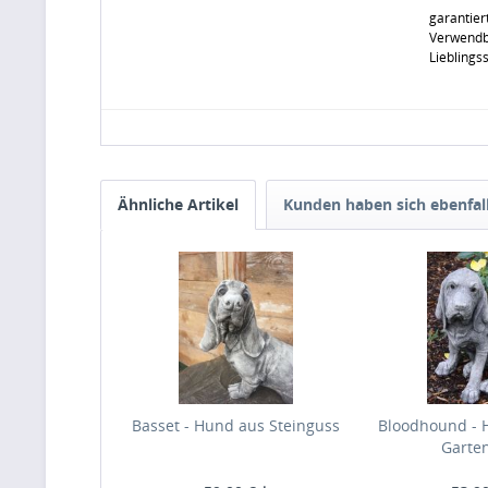
garantier
Verwendba
Lieblings
Ähnliche Artikel
Kunden haben sich ebenfal
Basset - Hund aus Steinguss
Bloodhound - H
Garte