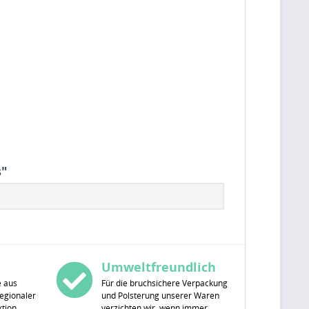
s"
Umweltfreundlich
e aus
Für die bruchsichere Verpackung
egionaler
und Polsterung unserer Waren
tion.
verzichten wir, wenn immer