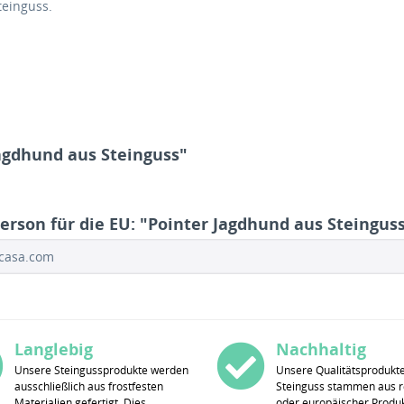
teinguss.
agdhund aus Steinguss"
erson für die EU: "Pointer Jagdhund aus Steingus
ocasa.com
Langlebig
Nachhaltig
Unsere Steingussprodukte werden
Unsere Qualitätsprodukt
ausschließlich aus frostfesten
Steinguss stammen aus r
Materialien gefertigt. Dies
oder europäischer Produk