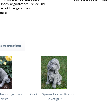
t Ihnen langwährende Freude und
rkeit Ihrer gekauften
stücke.
ls angesehen
undefigur als
Cocker Spaniel - - wetterfeste
ndeko
Dekofigur