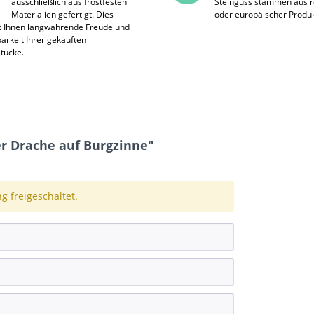
ausschließlich aus frostfesten
Steinguss stammen aus r
Materialien gefertigt. Dies
oder europäischer Produk
t Ihnen langwährende Freude und
rkeit Ihrer gekauften
stücke.
r Drache auf Burgzinne"
 freigeschaltet.