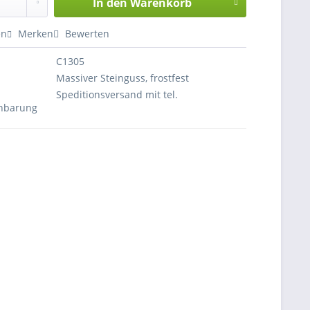
In den
Warenkorb
en
Merken
Bewerten
C1305
Massiver Steinguss, frostfest
Speditionsversand mit tel.
inbarung