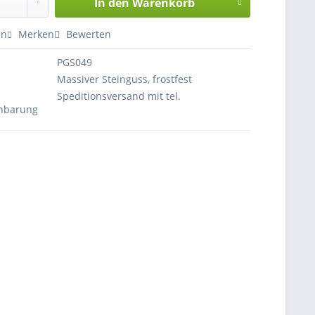
In den
Warenkorb
en
Merken
Bewerten
PGS049
Massiver Steinguss, frostfest
Speditionsversand mit tel.
inbarung