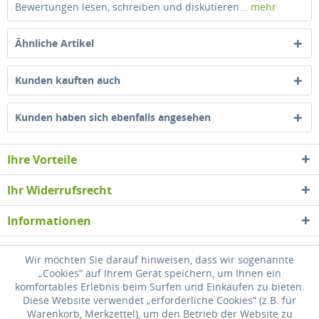
Bewertungen lesen, schreiben und diskutieren...
mehr
Ähnliche Artikel
Kunden kauften auch
Kunden haben sich ebenfalls angesehen
Ihre Vorteile
Ihr Widerrufsrecht
Informationen
Newsletter
Wir möchten Sie darauf hinweisen, dass wir sogenannte
„Cookies“ auf Ihrem Gerät speichern, um Ihnen ein
komfortables Erlebnis beim Surfen und Einkaufen zu bieten.
* Alle Preise inkl. gesetzl. Mehrwertsteuer zzgl.
Versandkosten
, wenn nicht
Diese Website verwendet „erforderliche Cookies“ (z.B. für
anders beschrieben
Warenkorb, Merkzettel), um den Betrieb der Website zu