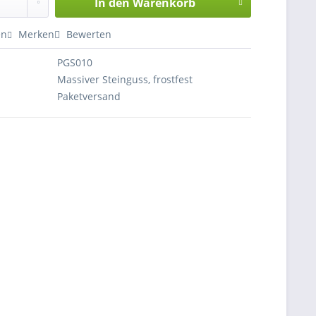
In den
Warenkorb
en
Merken
Bewerten
PGS010
Massiver Steinguss, frostfest
Paketversand