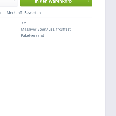
In den
Warenkorb
en
Merken
Bewerten
335
Massiver Steinguss, frostfest
Paketversand