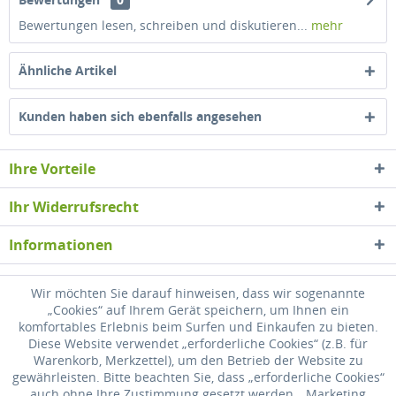
Bewertungen lesen, schreiben und diskutieren...
mehr
Ähnliche Artikel
Kunden haben sich ebenfalls angesehen
Ihre Vorteile
Ihr Widerrufsrecht
Informationen
Newsletter
Wir möchten Sie darauf hinweisen, dass wir sogenannte
„Cookies“ auf Ihrem Gerät speichern, um Ihnen ein
komfortables Erlebnis beim Surfen und Einkaufen zu bieten.
* Alle Preise inkl. gesetzl. Mehrwertsteuer zzgl.
Versandkosten
, wenn nicht
Diese Website verwendet „erforderliche Cookies“ (z.B. für
anders beschrieben
Warenkorb, Merkzettel), um den Betrieb der Website zu
gewährleisten. Bitte beachten Sie, dass „erforderliche Cookies“
Widerrufsrecht
Versandkosten
Datenschutz
Zahlung
auch ohne Ihre Zustimmung gesetzt werden. „Marketing