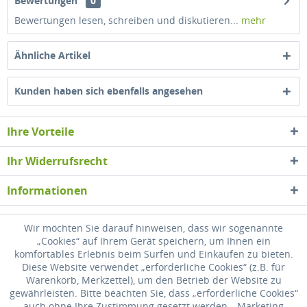
Bewertungen
0
Bewertungen lesen, schreiben und diskutieren...
mehr
Ähnliche Artikel
Kunden haben sich ebenfalls angesehen
Ihre Vorteile
Ihr Widerrufsrecht
Informationen
Newsletter
Wir möchten Sie darauf hinweisen, dass wir sogenannte
„Cookies“ auf Ihrem Gerät speichern, um Ihnen ein
komfortables Erlebnis beim Surfen und Einkaufen zu bieten.
* Alle Preise inkl. gesetzl. Mehrwertsteuer zzgl.
Versandkosten
, wenn nicht
Diese Website verwendet „erforderliche Cookies“ (z.B. für
anders beschrieben
Warenkorb, Merkzettel), um den Betrieb der Website zu
gewährleisten. Bitte beachten Sie, dass „erforderliche Cookies“
Widerrufsrecht
Versandkosten
Datenschutz
Zahlung
auch ohne Ihre Zustimmung gesetzt werden. „Marketing