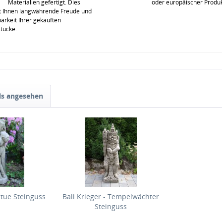
Materialien gefertigt. Dies
oder europäischer Produk
t Ihnen langwährende Freude und
rkeit Ihrer gekauften
stücke.
ls angesehen
atue Steinguss
Bali Krieger - Tempelwächter
Steinguss