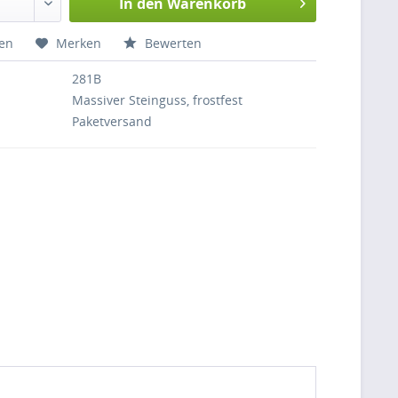
In den
Warenkorb
hen
Merken
Bewerten
281B
Massiver Steinguss, frostfest
Paketversand