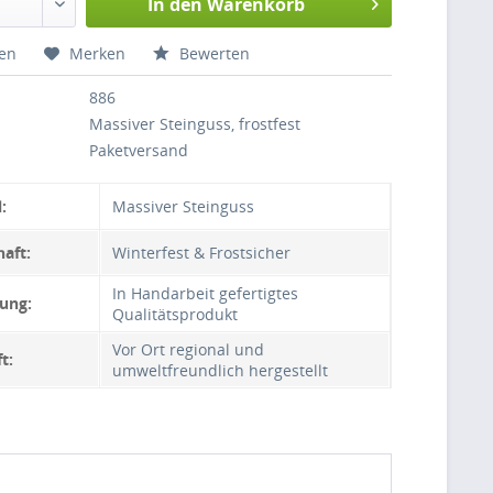
In den
Warenkorb
hen
Merken
Bewerten
886
Massiver Steinguss, frostfest
Paketversand
:
Massiver Steinguss
aft:
Winterfest & Frostsicher
In Handarbeit gefertigtes
ung:
Qualitätsprodukt
Vor Ort regional und
t:
umweltfreundlich hergestellt