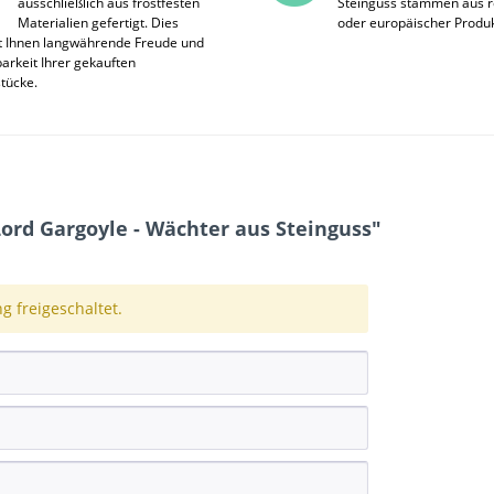
ausschließlich aus frostfesten
Steinguss stammen aus r
Materialien gefertigt. Dies
oder europäischer Produk
t Ihnen langwährende Freude und
rkeit Ihrer gekauften
stücke.
rd Gargoyle - Wächter aus Steinguss"
 freigeschaltet.