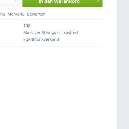
In den
Warenkorb
en
Merken
Bewerten
108
Massiver Steinguss, frostfest
Speditionsversand