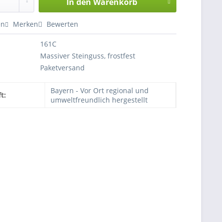
In den
Warenkorb
en
Merken
Bewerten
161C
Massiver Steinguss, frostfest
Paketversand
Bayern - Vor Ort regional und
t:
umweltfreundlich hergestellt