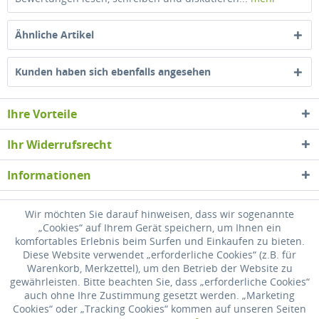
Ähnliche Artikel
Kunden haben sich ebenfalls angesehen
Ihre Vorteile
Ihr Widerrufsrecht
Informationen
Newsletter
Wir möchten Sie darauf hinweisen, dass wir sogenannte
„Cookies“ auf Ihrem Gerät speichern, um Ihnen ein
komfortables Erlebnis beim Surfen und Einkaufen zu bieten.
* Alle Preise inkl. gesetzl. Mehrwertsteuer zzgl.
Versandkosten
, wenn nicht
Diese Website verwendet „erforderliche Cookies“ (z.B. für
anders beschrieben
Warenkorb, Merkzettel), um den Betrieb der Website zu
gewährleisten. Bitte beachten Sie, dass „erforderliche Cookies“
Widerrufsrecht
Versandkosten
Datenschutz
Zahlung
auch ohne Ihre Zustimmung gesetzt werden. „Marketing
Cookies“ oder „Tracking Cookies“ kommen auf unseren Seiten
AGB
Impressum