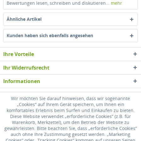
Bewertungen lesen, schreiben und diskutieren...
mehr
Ähnliche Artikel
Kunden haben sich ebenfalls angesehen
Ihre Vorteile
Ihr Widerrufsrecht
Informationen
Newsletter
Wir möchten Sie darauf hinweisen, dass wir sogenannte
„Cookies“ auf Ihrem Gerät speichern, um Ihnen ein
komfortables Erlebnis beim Surfen und Einkaufen zu bieten.
* Alle Preise inkl. gesetzl. Mehrwertsteuer zzgl.
Versandkosten
, wenn nicht
Diese Website verwendet „erforderliche Cookies“ (z.B. für
anders beschrieben
Warenkorb, Merkzettel), um den Betrieb der Website zu
gewährleisten. Bitte beachten Sie, dass „erforderliche Cookies“
Widerrufsrecht
Versandkosten
Datenschutz
Zahlung
auch ohne Ihre Zustimmung gesetzt werden. „Marketing
Cookies“ oder „Tracking Cookies“ kommen auf unseren Seiten