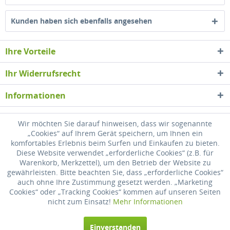
Kunden haben sich ebenfalls angesehen
Ihre Vorteile
Ihr Widerrufsrecht
Informationen
Newsletter
Wir möchten Sie darauf hinweisen, dass wir sogenannte
„Cookies“ auf Ihrem Gerät speichern, um Ihnen ein
komfortables Erlebnis beim Surfen und Einkaufen zu bieten.
* Alle Preise inkl. gesetzl. Mehrwertsteuer zzgl.
Versandkosten
, wenn nicht
Diese Website verwendet „erforderliche Cookies“ (z.B. für
anders beschrieben
Warenkorb, Merkzettel), um den Betrieb der Website zu
gewährleisten. Bitte beachten Sie, dass „erforderliche Cookies“
Widerrufsrecht
Versandkosten
Datenschutz
Zahlung
auch ohne Ihre Zustimmung gesetzt werden. „Marketing
Cookies“ oder „Tracking Cookies“ kommen auf unseren Seiten
AGB
Impressum
nicht zum Einsatz!
Mehr Informationen
Realisiert mit Shopware
Einverstanden