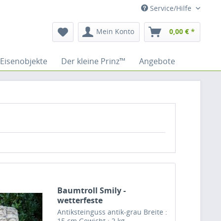
Service/Hilfe
Mein Konto
0,00 € *
Eisenobjekte
Der kleine Prinz™
Angebote
Baumtroll Smily -
wetterfeste
Gartendekofigur
Antiksteinguss antik-grau Breite :
15 cm Gewicht : 2 kg