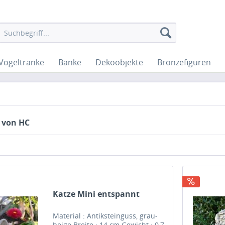
Vogeltränke
Bänke
Dekoobjekte
Bronzefiguren
 von HC
Katze Mini entspannt
Material : Antiksteinguss, grau-
beige Breite : 14 cm Gewicht : 0,7