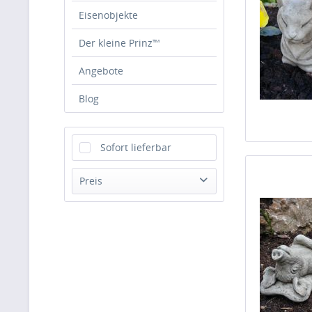
Eisenobjekte
Der kleine Prinz™
Angebote
Blog
Sofort lieferbar
Preis
von
16,00 €
bis
149,00 €