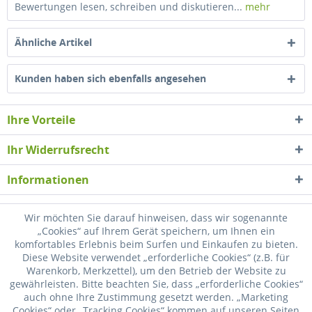
Bewertungen lesen, schreiben und diskutieren...
mehr
Ähnliche Artikel
Kunden haben sich ebenfalls angesehen
Ihre Vorteile
Ihr Widerrufsrecht
Informationen
Newsletter
Wir möchten Sie darauf hinweisen, dass wir sogenannte
„Cookies“ auf Ihrem Gerät speichern, um Ihnen ein
komfortables Erlebnis beim Surfen und Einkaufen zu bieten.
* Alle Preise inkl. gesetzl. Mehrwertsteuer zzgl.
Versandkosten
, wenn nicht
Diese Website verwendet „erforderliche Cookies“ (z.B. für
anders beschrieben
Warenkorb, Merkzettel), um den Betrieb der Website zu
gewährleisten. Bitte beachten Sie, dass „erforderliche Cookies“
Widerrufsrecht
Versandkosten
Datenschutz
Zahlung
auch ohne Ihre Zustimmung gesetzt werden. „Marketing
Cookies“ oder „Tracking Cookies“ kommen auf unseren Seiten