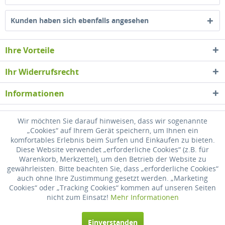
Kunden haben sich ebenfalls angesehen
Ihre Vorteile
Ihr Widerrufsrecht
Informationen
Newsletter
Wir möchten Sie darauf hinweisen, dass wir sogenannte
„Cookies“ auf Ihrem Gerät speichern, um Ihnen ein
komfortables Erlebnis beim Surfen und Einkaufen zu bieten.
* Alle Preise inkl. gesetzl. Mehrwertsteuer zzgl.
Versandkosten
, wenn nicht
Diese Website verwendet „erforderliche Cookies“ (z.B. für
anders beschrieben
Warenkorb, Merkzettel), um den Betrieb der Website zu
gewährleisten. Bitte beachten Sie, dass „erforderliche Cookies“
Widerrufsrecht
Versandkosten
Datenschutz
Zahlung
auch ohne Ihre Zustimmung gesetzt werden. „Marketing
Cookies“ oder „Tracking Cookies“ kommen auf unseren Seiten
AGB
Impressum
nicht zum Einsatz!
Mehr Informationen
Realisiert mit Shopware
Einverstanden