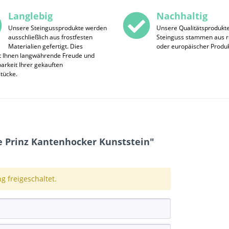
Langlebig
Nachhaltig
Unsere Steingussprodukte werden
Unsere Qualitätsprodukt
ausschließlich aus frostfesten
Steinguss stammen aus r
Materialien gefertigt. Dies
oder europäischer Produk
t Ihnen langwährende Freude und
rkeit Ihrer gekauften
stücke.
 Prinz Kantenhocker Kunststein"
 freigeschaltet.