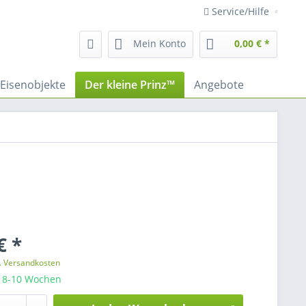
Service/Hilfe
Mein Konto
0,00 € *
Eisenobjekte
Der kleine Prinz™
Angebote
€ *
l. Versandkosten
: 8-10 Wochen