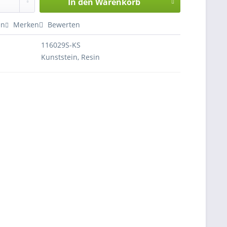
In den
Warenkorb
en
Merken
Bewerten
116029S-KS
Kunststein, Resin