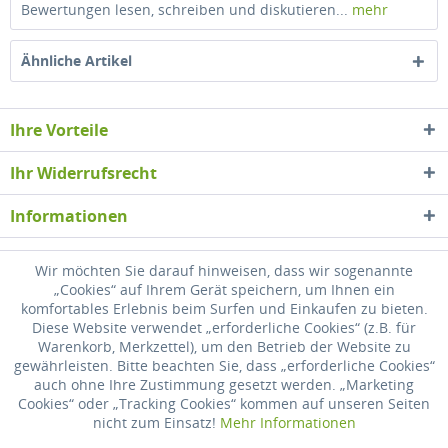
Bewertungen lesen, schreiben und diskutieren...
mehr
Ähnliche Artikel
Ihre Vorteile
Ihr Widerrufsrecht
Informationen
Newsletter
Wir möchten Sie darauf hinweisen, dass wir sogenannte
„Cookies“ auf Ihrem Gerät speichern, um Ihnen ein
komfortables Erlebnis beim Surfen und Einkaufen zu bieten.
* Alle Preise inkl. gesetzl. Mehrwertsteuer zzgl.
Versandkosten
, wenn nicht
Diese Website verwendet „erforderliche Cookies“ (z.B. für
anders beschrieben
Warenkorb, Merkzettel), um den Betrieb der Website zu
gewährleisten. Bitte beachten Sie, dass „erforderliche Cookies“
Widerrufsrecht
Versandkosten
Datenschutz
Zahlung
auch ohne Ihre Zustimmung gesetzt werden. „Marketing
Cookies“ oder „Tracking Cookies“ kommen auf unseren Seiten
AGB
Impressum
nicht zum Einsatz!
Mehr Informationen
Realisiert mit Shopware