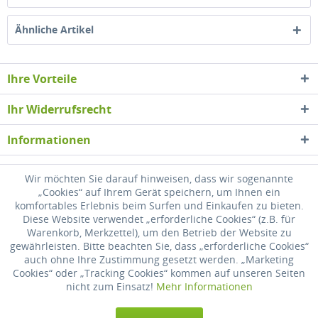
Ähnliche Artikel
Ihre Vorteile
Ihr Widerrufsrecht
Informationen
Newsletter
Wir möchten Sie darauf hinweisen, dass wir sogenannte
„Cookies“ auf Ihrem Gerät speichern, um Ihnen ein
komfortables Erlebnis beim Surfen und Einkaufen zu bieten.
* Alle Preise inkl. gesetzl. Mehrwertsteuer zzgl.
Versandkosten
, wenn nicht
Diese Website verwendet „erforderliche Cookies“ (z.B. für
anders beschrieben
Warenkorb, Merkzettel), um den Betrieb der Website zu
gewährleisten. Bitte beachten Sie, dass „erforderliche Cookies“
Widerrufsrecht
Versandkosten
Datenschutz
Zahlung
auch ohne Ihre Zustimmung gesetzt werden. „Marketing
Cookies“ oder „Tracking Cookies“ kommen auf unseren Seiten
AGB
Impressum
nicht zum Einsatz!
Mehr Informationen
Realisiert mit Shopware