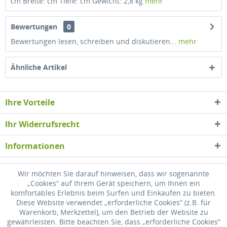
cm Breite: cm Tiefe: cm Gewicht: 2,8 kg
mehr
Bewertungen
0
Bewertungen lesen, schreiben und diskutieren...
mehr
Ähnliche Artikel
Ihre Vorteile
Ihr Widerrufsrecht
Informationen
Newsletter
Wir möchten Sie darauf hinweisen, dass wir sogenannte
„Cookies“ auf Ihrem Gerät speichern, um Ihnen ein
komfortables Erlebnis beim Surfen und Einkaufen zu bieten.
* Alle Preise inkl. gesetzl. Mehrwertsteuer zzgl.
Versandkosten
, wenn nicht
Diese Website verwendet „erforderliche Cookies“ (z.B. für
anders beschrieben
Warenkorb, Merkzettel), um den Betrieb der Website zu
gewährleisten. Bitte beachten Sie, dass „erforderliche Cookies“